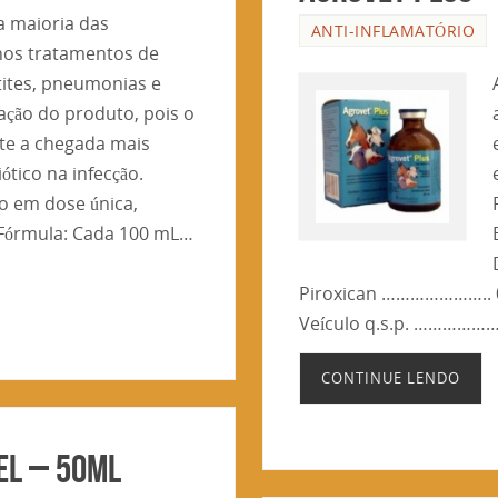
a maioria das
ANTI-INFLAMATÓRIO
nos tratamentos de
stites, pneumonias e
ção do produto, pois o
ite a chegada mais
iótico na infecção.
o em dose única,
Fórmula: Cada 100 mL…
Piroxican ………………….. 0
Veículo q.s.p. ……………
CONTINUE LENDO
EL – 50ml