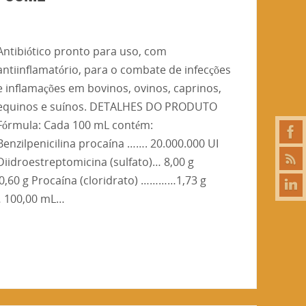
Antibiótico pronto para uso, com
antiinflamatório, para o combate de infecções
e inflamações em bovinos, ovinos, caprinos,
equinos e suínos. DETALHES DO PRODUTO
Fórmula: Cada 100 mL contém:
Benzilpenicilina procaína ……. 20.000.000 UI
Diidroestreptomicina (sulfato)… 8,00 g
,60 g Procaína (cloridrato) …………1,73 g
… 100,00 mL…