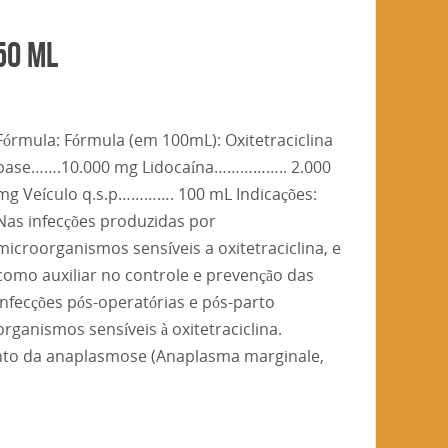
50 ML
Fórmula: Fórmula (em 100mL): Oxitetraciclina
base…….10.000 mg Lidocaína…………….. 2.000
mg Veículo q.s.p…………. 100 mL Indicações:
Nas infecções produzidas por
microorganismos sensíveis a oxitetraciclina, e
como auxiliar no controle e prevenção das
infecções pós-operatórias e pós-parto
ganismos sensíveis à oxitetraciclina.
to da anaplasmose (Anaplasma marginale,