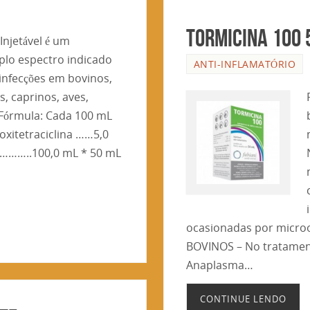
TORMICINA 100 
Injetável é um
plo espectro indicado
ANTI-INFLAMATÓRIO
infecções em bovinos,
s, caprinos, aves,
. Fórmula: Cada 100 mL
oxitetraciclina ……5,0
…………..100,0 mL * 50 mL
ocasionadas por microor
BOVINOS – No tratamen
Anaplasma…
CONTINUE LENDO