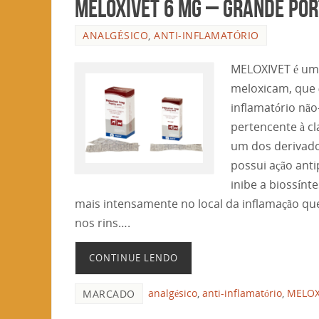
MELOXIVET 6 mg – GRANDE POR
ANALGÉSICO
,
ANTI-INFLAMATÓRIO
MELOXIVET é um
meloxicam, que é
inflamatório não
pertencente à cl
um dos derivad
possui ação anti
inibe a biossínt
mais intensamente no local da inflamação qu
nos rins….
CONTINUE LENDO
analgésico
,
anti-inflamatório
,
MELOX
MARCADO