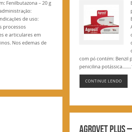
: Fenilbutazona – 20 g
 administração:
ndicações de uso:
os processos
es e articulares em
ninos. Nos edemas de
com pó contém: Benzil p
penicilina potássica…….
CONTINUE LENDO
AGROVET PLUS 