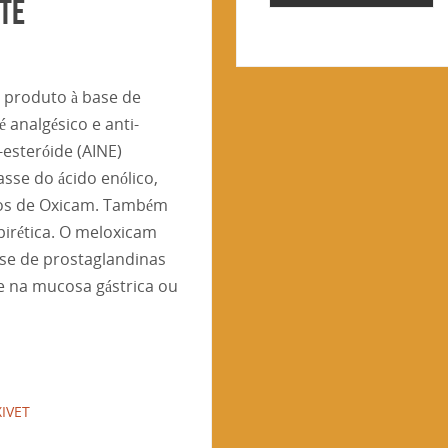
TE
 produto à base de
 analgésico e anti-
-esteróide (AINE)
asse do ácido enólico,
os de Oxicam. Também
pirética. O meloxicam
ese de prostaglandinas
e na mucosa gástrica ou
IVET