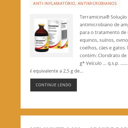
ANTI-INFLAMATÓRIO
,
ANTIMICROBIANOS
Terramicina® Solução 
antimicrobiano de am
para o tratamento de 
equinos, suínos, ovino
coelhos, cães e gatos
contém: Cloridrato de 
g* Veículo … q.s.p. …
é equivalente a 2,5 g de…
CONTINUE LENDO