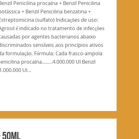
Benzil Penicilina procaína + Benzil Penicilina
potássica + Benzil Penicilina benzatina +
Estreptomicina (sulfato) Indicações de uso:
Agrosil é indicado no tratamento de infecções
causadas por agentes bacterianos abaixo
discriminados sensíveis aos princípios ativos
da formulação. Fórmula: Cada frasco-ampola
enicilina procaína……..4.000.000 UI Benzil
1.000.000 UI…
– 50ml