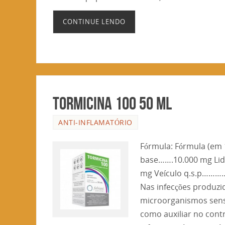
CONTINUE LENDO
TORMICINA 100 50 ML
ANTI-INFLAMATÓRIO
Fórmula: Fórmula (em 1
base…….10.000 mg Li
mg Veículo q.s.p…………
Nas infecções produzi
microorganismos sensív
como auxiliar no cont