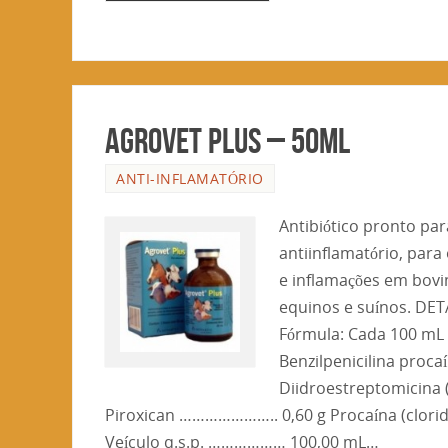
AGROVET PLUS – 50ml
ANTI-INFLAMATÓRIO
Antibiótico pronto pa
antiinflamatório, para
e inflamações em bovin
equinos e suínos. D
Fórmula: Cada 100 mL
Benzilpenicilina proca
Diidroestreptomicina (
Piroxican ………………….. 0,60 g Procaína (clori
Veículo q.s.p. ……………… 100,00 mL…