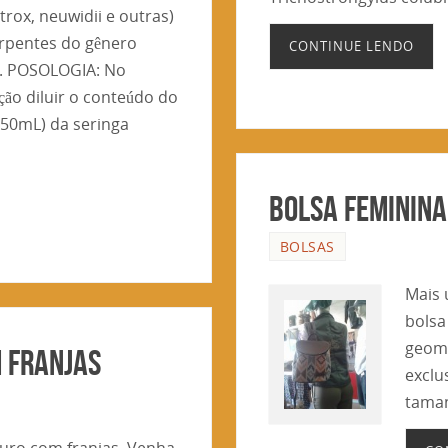
trox, neuwidii e outras)
erpentes do gênero
CONTINUE LENDO
s). POSOLOGIA: No
ão diluir o conteúdo do
 (50mL) da seringa
Bolsa feminin
BOLSAS
Mais 
bolsa
geomé
 franjas
exclu
tama
uro com franjas. Venha