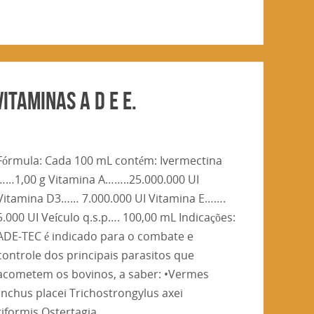
itaminas A D e E.
Fórmula: Cada 100 mL contém: Ivermectina
……1,00 g Vitamina A……..25.000.000 UI
Vitamina D3…… 7.000.000 UI Vitamina E…….
5.000 UI Veículo q.s.p…. 100,00 mL Indicações:
ADE-TEC é indicado para o combate e
controle dos principais parasitos que
acometem os bovinos, a saber: •Vermes
nchus placei Trichostrongylus axei
riformis Ostertagia…