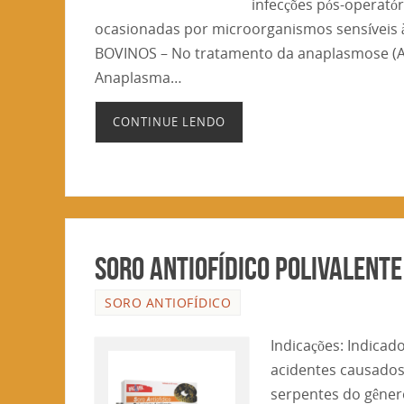
infecções pós-operatór
ocasionadas por microorganismos sensíveis à 
BOVINOS – No tratamento da anaplasmose (
Anaplasma…
CONTINUE LENDO
Soro Antiofídico Polivalente
SORO ANTIOFÍDICO
Indicações: Indicad
acidentes causados
serpentes do gêner