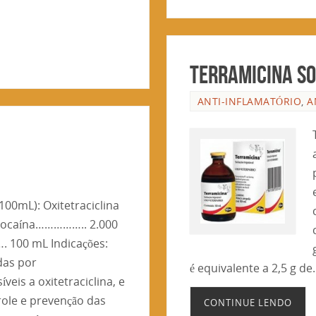
TERRAMICINA SO
ANTI-INFLAMATÓRIO
,
A
00mL): Oxitetraciclina
docaína…………….. 2.000
. 100 mL Indicações:
das por
é equivalente a 2,5 g d
eis a oxitetraciclina, e
role e prevenção das
CONTINUE LENDO