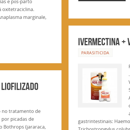
ias e pós-parto
oxitetraciclina.
Anaplasma marginale,
Ivermectina + v
PARASITICIDA
 Liofilizado
o no tratamento de
 por picadas de
gastrintestinais: Haemo
o Bothrops (jararaca,
Trichostrongylus colub