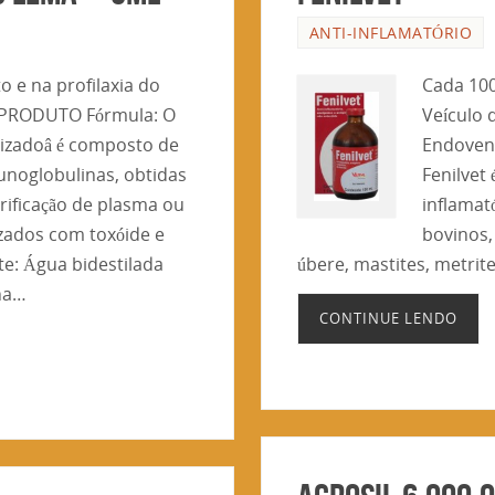
ANTI-INFLAMATÓRIO
 e na profilaxia do
Cada 100
 PRODUTO Fórmula: O
Veículo q
ilizadoâ é composto de
Endoveno
unoglobulinas, obtidas
Fenilvet
rificação de plasma ou
inflamat
zados com toxóide e
bovinos,
nte: Água bidestilada
úbere, mastites, metri
 na…
CONTINUE LENDO