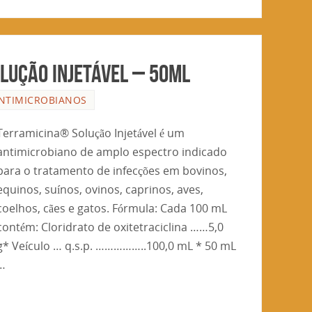
LUÇÃO INJETÁVEL – 50ml
NTIMICROBIANOS
Terramicina® Solução Injetável é um
antimicrobiano de amplo espectro indicado
para o tratamento de infecções em bovinos,
equinos, suínos, ovinos, caprinos, aves,
coelhos, cães e gatos. Fórmula: Cada 100 mL
contém: Cloridrato de oxitetraciclina ……5,0
g* Veículo … q.s.p. ……………..100,0 mL * 50 mL
e…