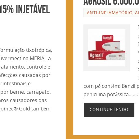
Agrosil 6.000.
,15% INJETÁVEL
ANTI-INFLAMATÓRIO
,
A
ormulação tixotrópica,
 ivermectina MERIAL a
tratamento, controle e
infecções causadas por
intestinais e
com pó contém: Benzil p
 por berne, carrapato,
penicilina potássica…….
aros causadores das
. Ivomec® Gold também
CONTINUE LENDO