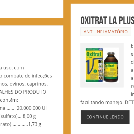
OXITRAT LA PLU
ANTI-INFLAMATÓRIO
E
e
d
ra uso, com
a
 o combate de infecções
a
os, ovinos, caprinos,
r
ETALHES DO PRODUTO
I
 contém:
facilitando manejo. D
ína ……. 20.000.000 UI
sulfato)… 8,00 g
CONTINUE LENDO
drato) …………1,73 g