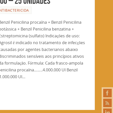
000 – 25 unidades
NTIBACTERICIDA
Benzil Penicilina procaína + Benzil Penicilina
potássica + Benzil Penicilina benzatina +
Estreptomicina (sulfato) Indicações de uso:
Agrosil é indicado no tratamento de infecções
causadas por agentes bacterianos abaixo
discriminados sensíveis aos princípios ativos
da formulação. Fórmula: Cada frasco-ampola
enicilina procaína……..4.000.000 UI Benzil
1.000.000 UI…