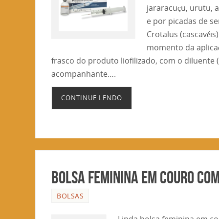
jararacuçu, urutu, a
e por picadas de s
Crotalus (cascavéi
momento da aplicaç
frasco do produto liofilizado, com o diluente
acompanhante….
CONTINUE LENDO
Bolsa feminina em couro com
BOLSAS
Linda bolsa feminina em co