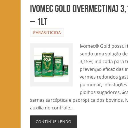
IVOMEC GOLD (IVERMECTINA) 3
– 1Lt
PARASITICIDA
Ivomec® Gold possui f
sendo uma solução de
3,15%, indicada para 
prevenção eficaz das 
vermes redondos gastr
pulmonar, infestações
piolhos sugadores, ác
sarnas sarcóptica e psoróptica dos bovinos
auxilia no controle…
CONTINUE LENDO