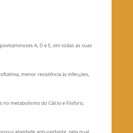
ipovitaminoses A, D e E, em todas as suas
oftalmia, menor resistência às infecções,
s no metabolismo do Cálcio e Fósforo,
ssui atividade anti-oxidante, pela qual