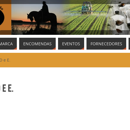
MARCA
ENCOMENDAS
EVENTOS
FORNECEDORES
D e E.
 e E.