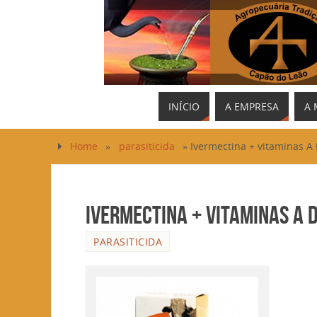
INÍCIO
A EMPRESA
A 
Home
»
parasiticida
»
Ivermectina + vitaminas A 
Ivermectina + vitaminas A D
PARASITICIDA