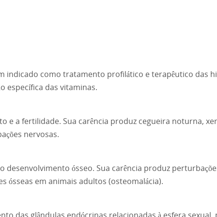
m indicado como tratamento profilático e terapêutico das h
o específica das vitaminas.
o e a fertilidade. Sua carência produz cegueira noturna, xer
ações nervosas.
no desenvolvimento ósseo. Sua carência produz perturbaçõe
s ósseas em animais adultos (osteomalácia).
 das glândulas endócrinas relacionadas à esfera sexual, po