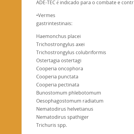
ADE-TEC é indicado para o combate e contr
•Vermes
gastrintestinais:
Haemonchus placei
Trichostrongylus axei
Trichostrongylus colubriformis
Ostertagia ostertagi
Cooperia oncophora
Cooperia punctata
Cooperia pectinata
Bunostomum phlebotomum
Oesophagostomum radiatum
Nematodirus helvetianus
Nematodirus spathiger
Trichuris spp.